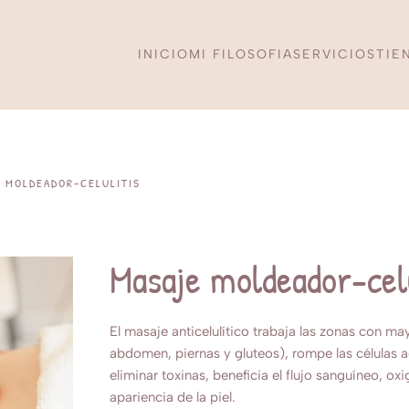
INICIO
MI FILOSOFIA
SERVICIOS
TIE
 MOLDEADOR-CELULITIS
Masaje moldeador-celu
El masaje anticelulítico trabaja las zonas con m
abdomen, piernas y gluteos), rompe las células 
eliminar toxinas, beneficia el flujo sanguíneo, ox
apariencia de la piel.