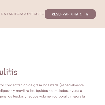
RESERVAR UNA CITA
NDA
TARIFAS
CONTACTO
litis
ayor concentración de grasa localizada (especialmente
adiposas y moviliza los líquidos acumulados
, ayuda a
igena los tejidos y
reduce volumen corporal y mejora la